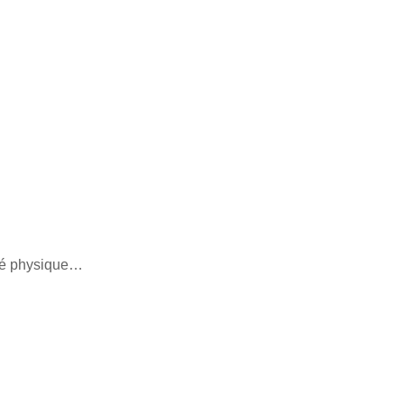
ité physique…
é…