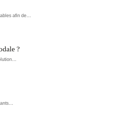
urables afin de…
odale ?
solution…
ssants…