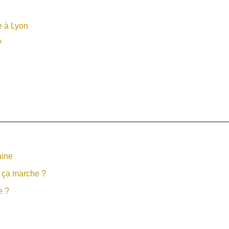
e à Lyon
?
aine
t ça marche ?
e ?